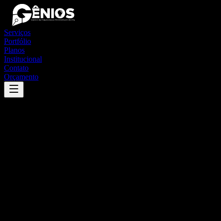
Serviços
Portfólio
Planos
Institucional
Contato
Orçamento
Success
'
abaiara
'
App