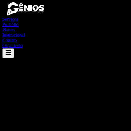
Serviços
Portfólio
Planos
Institucional
Contato
Orçamento
Success
'
acari
'
App