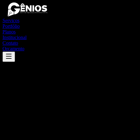
Serviços
Portfólio
Planos
Institucional
Contato
Orçamento
Success
'
água fria
'
App
{100}