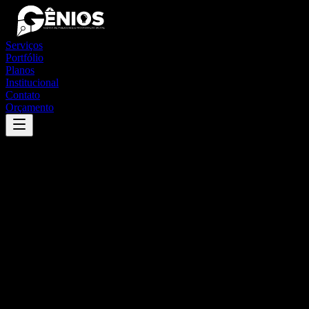
Serviços
Portfólio
Planos
Institucional
Contato
Orçamento
Success
'
aiuaba
'
App