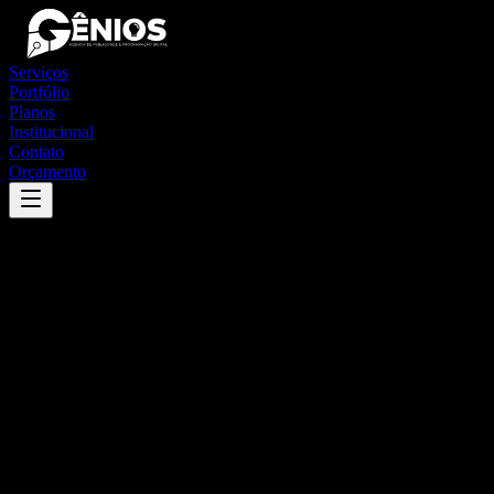
Serviços
Portfólio
Planos
Institucional
Contato
Orçamento
Success
'
alagoa grande
'
App