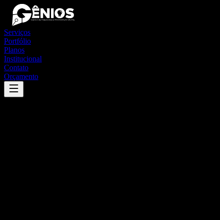
Serviços
Portfólio
Planos
Institucional
Contato
Orçamento
Success
'
alcobaça
'
App