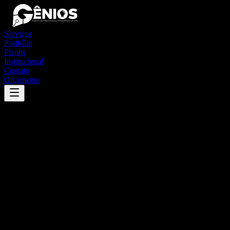
Serviços
Portfólio
Planos
Institucional
Contato
Orçamento
Success
'
almenara
'
App