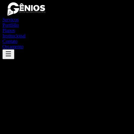
Serviços
Portfólio
Planos
Institucional
Contato
Orçamento
Success
'
alto alegre
'
App