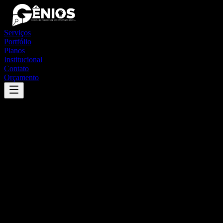
Serviços
Portfólio
Planos
Institucional
Contato
Orçamento
Success
'
alvorada
'
App
{100}