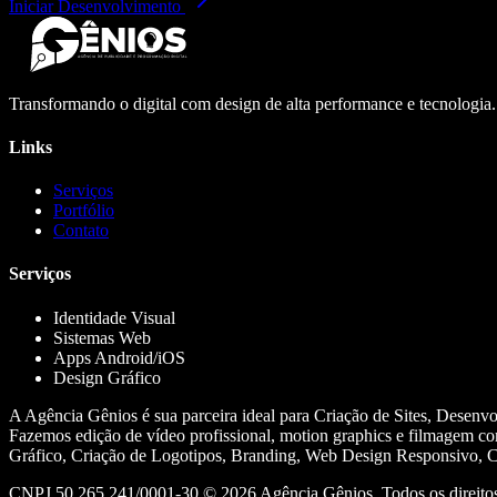
Iniciar Desenvolvimento
Transformando o digital com design de alta performance e tecnologia
Links
Serviços
Portfólio
Contato
Serviços
Identidade Visual
Sistemas Web
Apps Android/iOS
Design Gráfico
A Agência Gênios é sua parceira ideal para Criação de Sites, Desenv
Fazemos edição de vídeo profissional, motion graphics e filmagem co
Gráfico, Criação de Logotipos, Branding, Web Design Responsivo, Cr
CNPJ 50.265.241/0001-30 ©
2026
Agência Gênios. Todos os direitos