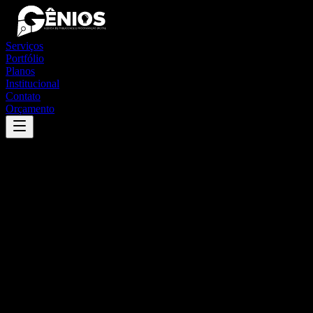
Serviços
Portfólio
Planos
Institucional
Contato
Orçamento
Success
'
amaralina
'
App