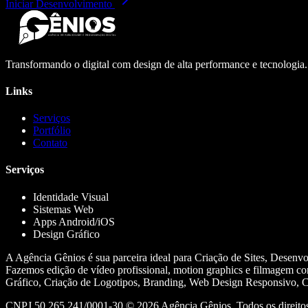
Iniciar Desenvolvimento
Transformando o digital com design de alta performance e tecnologia
Links
Serviços
Portfólio
Contato
Serviços
Identidade Visual
Sistemas Web
Apps Android/iOS
Design Gráfico
A Agência Gênios é sua parceira ideal para Criação de Sites, Desenv
Fazemos edição de vídeo profissional, motion graphics e filmagem co
Gráfico, Criação de Logotipos, Branding, Web Design Responsivo, Cr
CNPJ 50.265.241/0001-30 ©
2026
Agência Gênios. Todos os direitos