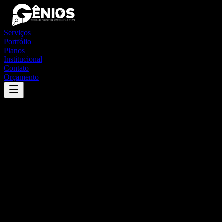
Serviços
Portfólio
Planos
Institucional
Contato
Orçamento
Success
'
amparo do são francisco
'
App
{100}