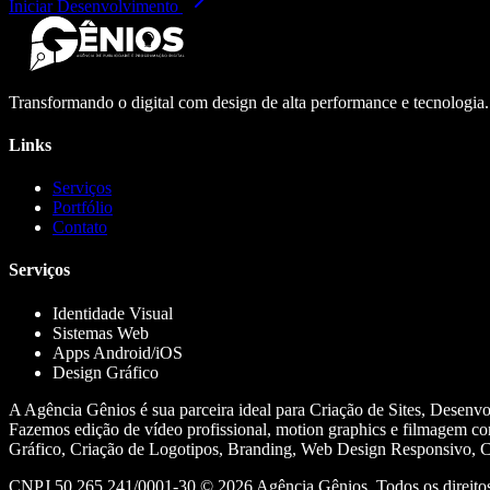
Iniciar Desenvolvimento
Transformando o digital com design de alta performance e tecnologia
Links
Serviços
Portfólio
Contato
Serviços
Identidade Visual
Sistemas Web
Apps Android/iOS
Design Gráfico
A Agência Gênios é sua parceira ideal para Criação de Sites, Desenv
Fazemos edição de vídeo profissional, motion graphics e filmagem co
Gráfico, Criação de Logotipos, Branding, Web Design Responsivo, Cr
CNPJ 50.265.241/0001-30 ©
2026
Agência Gênios. Todos os direitos