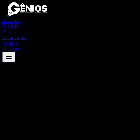
Serviços
Portfólio
Planos
Institucional
Contato
Orçamento
Success
'
analândia
'
App
{100}