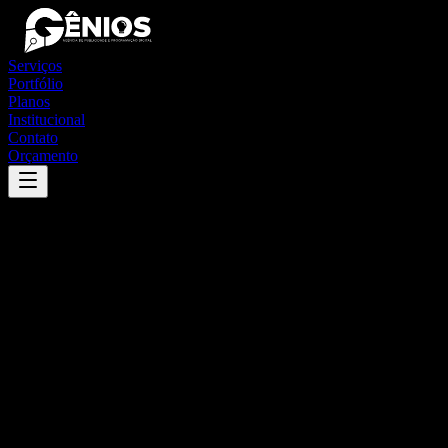
Serviços
Portfólio
Planos
Institucional
Contato
Orçamento
Success
'
anhanguera
'
App