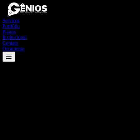
Serviços
Portfólio
Planos
Institucional
Contato
Orçamento
Success
'
anhembi
'
App