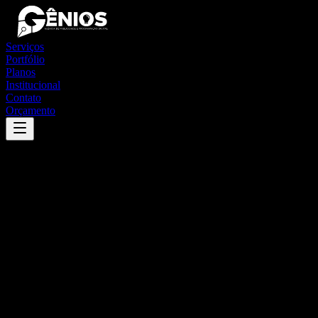
Serviços
Portfólio
Planos
Institucional
Contato
Orçamento
Success
'
apicum-açu
'
App