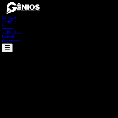
Serviços
Portfólio
Planos
Institucional
Contato
Orçamento
Success
'
apuarema
'
App