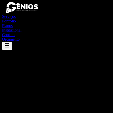
Serviços
Portfólio
Planos
Institucional
Contato
Orçamento
Success
'
apuiarés
'
App