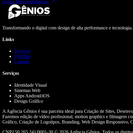
Iniciar Desenvolvimento
Transformando o digital com design de alta performance e tecnologia
Links
Serviços
Portfólio
Contato
Serviços
Identidade Visual
Sistemas Web
Apps Android/iOS
Design Gráfico
A Agência Gênios é sua parceira ideal para Criação de Sites, Desenv
Fazemos edição de vídeo profissional, motion graphics e filmagem co
Gráfico, Criação de Logotipos, Branding, Web Design Responsivo, Cr
CNPJ 50.265.241/0001-30 ©
2026
Agência Gênios. Todos os direitos