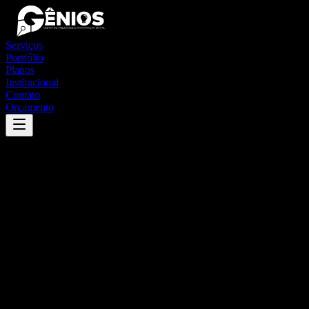
Serviços
Portfólio
Planos
Institucional
Contato
Orçamento
Success
'
araçariguama
'
App
{100}