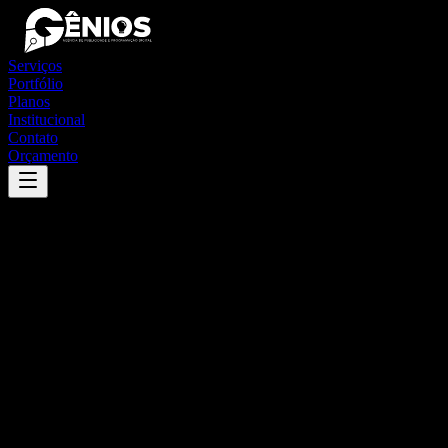
Serviços
Portfólio
Planos
Institucional
Contato
Orçamento
Success
'
araguaiana
'
App