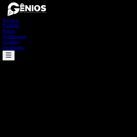
Serviços
Portfólio
Planos
Institucional
Contato
Orçamento
Success
'
arataca
'
App