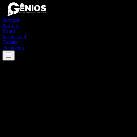
Serviços
Portfólio
Planos
Institucional
Contato
Orçamento
Success
'
arauá
'
App
{100}