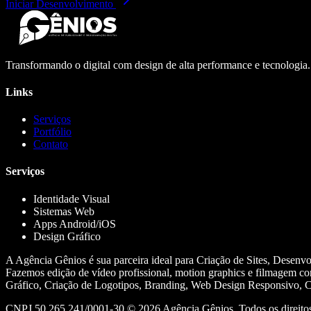
Iniciar Desenvolvimento
Transformando o digital com design de alta performance e tecnologia
Links
Serviços
Portfólio
Contato
Serviços
Identidade Visual
Sistemas Web
Apps Android/iOS
Design Gráfico
A Agência Gênios é sua parceira ideal para Criação de Sites, Desenv
Fazemos edição de vídeo profissional, motion graphics e filmagem co
Gráfico, Criação de Logotipos, Branding, Web Design Responsivo, Cr
CNPJ 50.265.241/0001-30 ©
2026
Agência Gênios. Todos os direitos