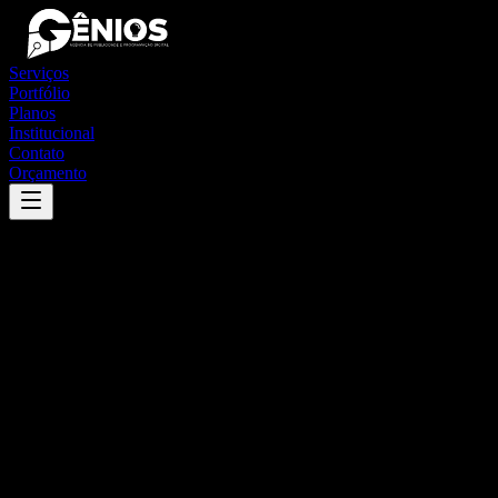
Serviços
Portfólio
Planos
Institucional
Contato
Orçamento
Success
'
areal
'
App