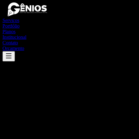
Serviços
Portfólio
Planos
Institucional
Contato
Orçamento
Success
'
arneiroz
'
App