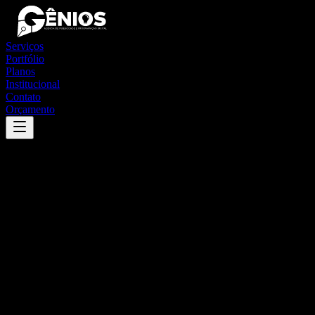
Serviços
Portfólio
Planos
Institucional
Contato
Orçamento
Success
'
aruanã
'
App
{100}