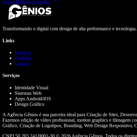
Iniciar Desenvolvimento
Transformando o digital com design de alta performance e tecnologia
Links
Serviços
Portfólio
Contato
Serviços
Identidade Visual
Sistemas Web
Apps Android/iOS
Design Gráfico
A Agência Gênios é sua parceira ideal para Criação de Sites, Desenv
Fazemos edição de vídeo profissional, motion graphics e filmagem co
Gráfico, Criação de Logotipos, Branding, Web Design Responsivo, Cr
CNPJ 50.265.241/0001-30 ©
2026
Agência Gênios. Todos os direitos