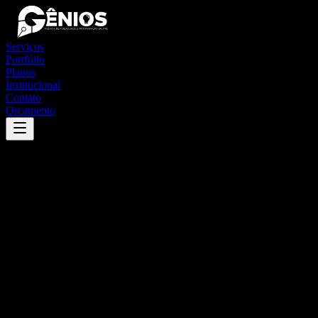
Serviços
Portfólio
Planos
Institucional
Contato
Orçamento
Success
'
assis brasil
'
App