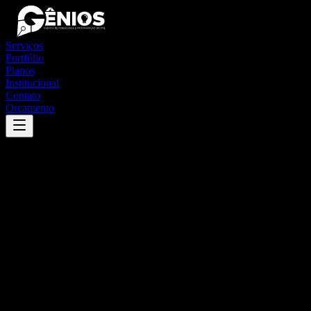
Serviços
Portfólio
Planos
Institucional
Contato
Orçamento
Success
'
astorga
'
App