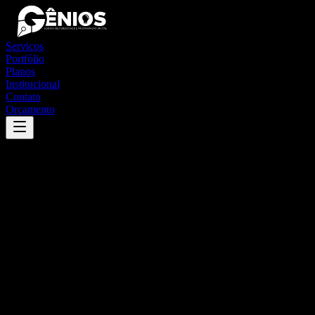
Serviços
Portfólio
Planos
Institucional
Contato
Orçamento
Success
'
aurilândia
'
App