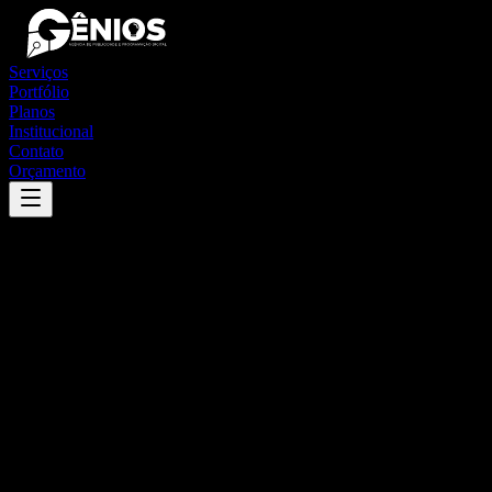
Serviços
Portfólio
Planos
Institucional
Contato
Orçamento
Success
'
aurora
'
App