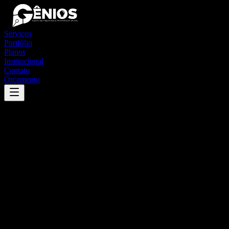
Serviços
Portfólio
Planos
Institucional
Contato
Orçamento
Success
'
baixa grande do ribeiro
'
App