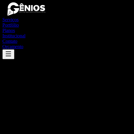
Serviços
Portfólio
Planos
Institucional
Contato
Orçamento
Success
'
bandeirante
'
App