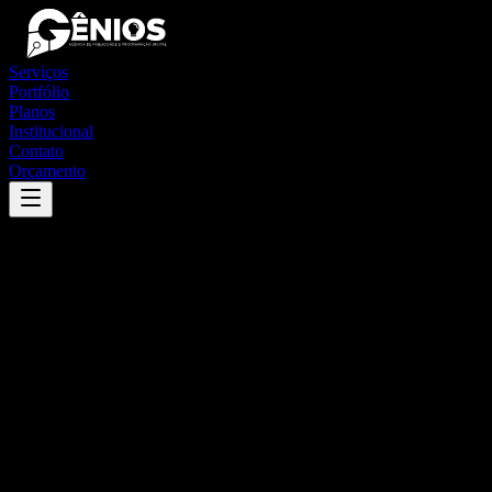
Serviços
Portfólio
Planos
Institucional
Contato
Orçamento
Success
'
barão do triunfo
'
App
{100}