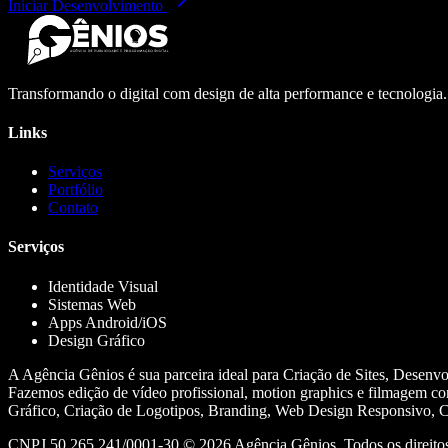
Iniciar Desenvolvimento
Transformando o digital com design de alta performance e tecnologia
Links
Serviços
Portfólio
Contato
Serviços
Identidade Visual
Sistemas Web
Apps Android/iOS
Design Gráfico
A Agência Gênios é sua parceira ideal para Criação de Sites, Desenv
Fazemos edição de vídeo profissional, motion graphics e filmagem co
Gráfico, Criação de Logotipos, Branding, Web Design Responsivo, Cr
CNPJ 50.265.241/0001-30 ©
2026
Agência Gênios. Todos os direitos