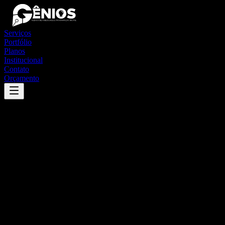
Serviços
Portfólio
Planos
Institucional
Contato
Orçamento
Success
'
barbalha
'
App