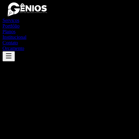
Serviços
Portfólio
Planos
Institucional
Contato
Orçamento
Success
'
barra bonita
'
App