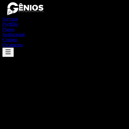
Serviços
Portfólio
Planos
Institucional
Contato
Orçamento
Success
'
barra do jacaré
'
App