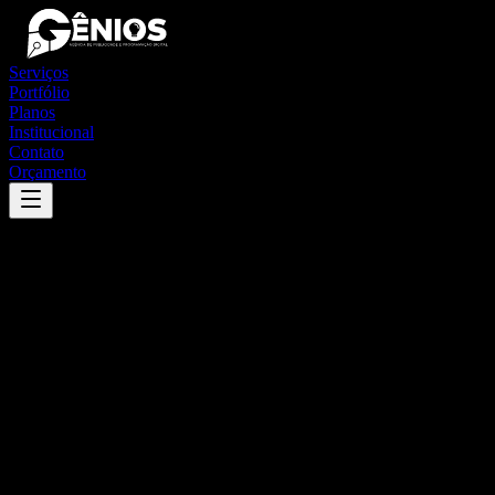
Serviços
Portfólio
Planos
Institucional
Contato
Orçamento
Success
'
bataguassu
'
App