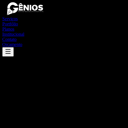
Serviços
Portfólio
Planos
Institucional
Contato
Orçamento
Success
'
belmonte
'
App