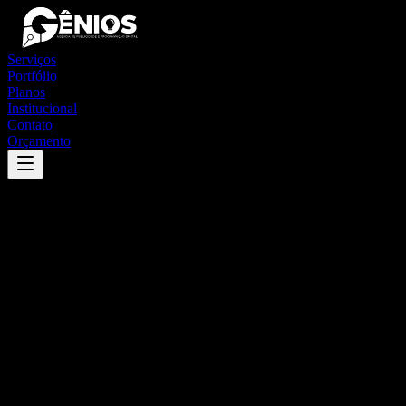
Serviços
Portfólio
Planos
Institucional
Contato
Orçamento
Success
'
belo campo
'
App