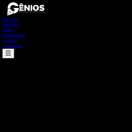
Serviços
Portfólio
Planos
Institucional
Contato
Orçamento
Success
'
bento gonçalves
'
App