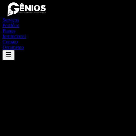
Serviços
Portfólio
Planos
Institucional
Contato
Orçamento
Success
'
bezerros
'
App