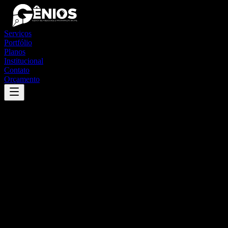
Serviços
Portfólio
Planos
Institucional
Contato
Orçamento
Success
'
bias fortes
'
App