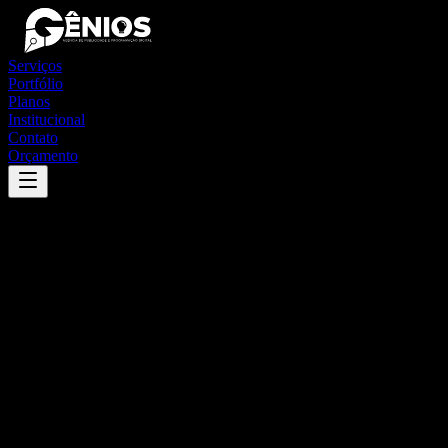
Serviços
Portfólio
Planos
Institucional
Contato
Orçamento
Success
'
boa esperança do iguaçu
'
App