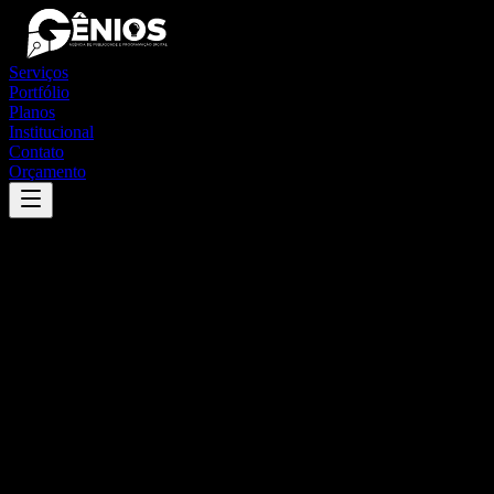
Serviços
Portfólio
Planos
Institucional
Contato
Orçamento
Success
'
bocaina de minas
'
App