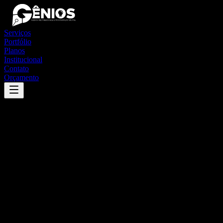
Serviços
Portfólio
Planos
Institucional
Contato
Orçamento
Success
'
brasilândia do tocantins
'
App
{100}