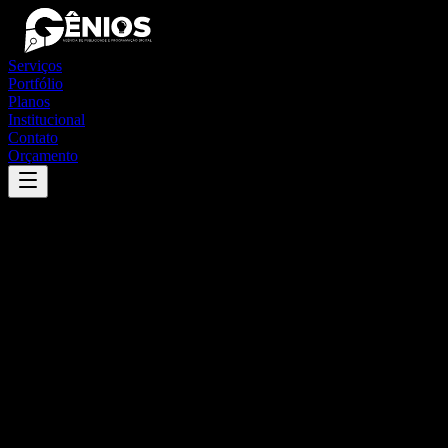
Serviços
Portfólio
Planos
Institucional
Contato
Orçamento
Success
'
brasiléia
'
App
{100}