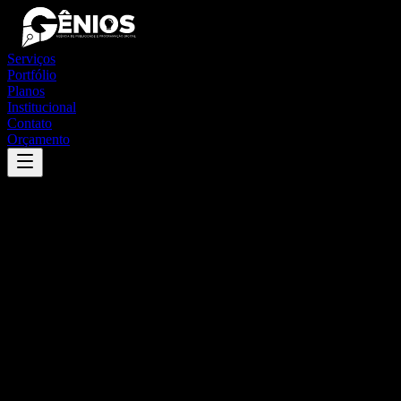
Serviços
Portfólio
Planos
Institucional
Contato
Orçamento
Success
'
britânia
'
App