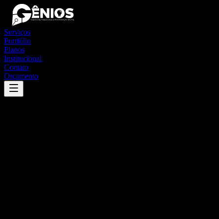
Serviços
Portfólio
Planos
Institucional
Contato
Orçamento
Success
'
buri
'
App