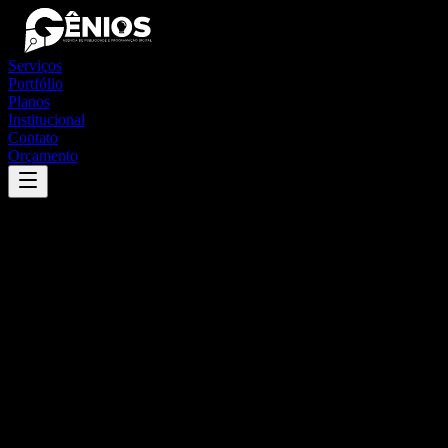
Serviços
Portfólio
Planos
Institucional
Contato
Orçamento
Success
'
buriti dos montes
'
App