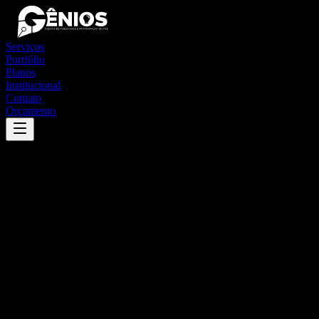
Serviços
Portfólio
Planos
Institucional
Contato
Orçamento
Success
'
cabixi
'
App