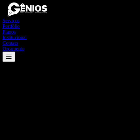
Serviços
Portfólio
Planos
Institucional
Contato
Orçamento
Success
'
cachoeiro de itapemirim
'
App
{100}