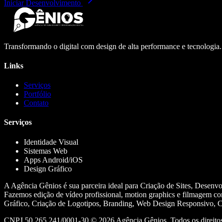
Iniciar Desenvolvimento
Transformando o digital com design de alta performance e tecnologia
Links
Serviços
Portfólio
Contato
Serviços
Identidade Visual
Sistemas Web
Apps Android/iOS
Design Gráfico
A Agência Gênios é sua parceira ideal para Criação de Sites, Desenv
Fazemos edição de vídeo profissional, motion graphics e filmagem co
Gráfico, Criação de Logotipos, Branding, Web Design Responsivo, Cr
CNPJ 50.265.241/0001-30 ©
2026
Agência Gênios. Todos os direitos