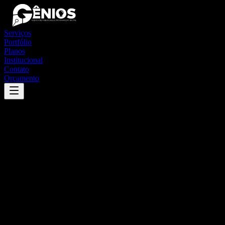
Serviços
Portfólio
Planos
Institucional
Contato
Orçamento
Success
'
caetanópolis
'
App